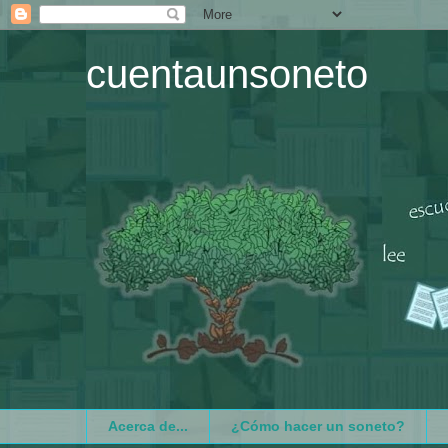
cuentaunsoneto
Acerca de...
¿Cómo hacer un soneto?