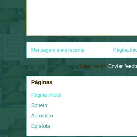
Mensagem mais recente
Página inic
Subscrever:
Enviar feed
Páginas
Página inicial
Soneto
Acróstico
Epístola