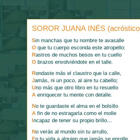
SOROR JUANA INÉS (acróstico
S
in manchas que tu nombre te avasalle
O
que tu cuerpo esconda este atropello:
R
astros de muchos besos en tu cuello
O
brazos envolviéndote en el talle.
R
ondaste más el claustro que la calle,
J
amás, ni un poco, al aire tu cabello;
U
no más que otro libro en tu resuello
A
enriquecer tu mente con detalle.
N
o te guardaste el alma en el bolsillo
A
fin de no estragarla como el molle
I
ncapaz de tener su propio brillo…
N
o verás al mundo sin tu arrullo,
E
n tu vida a alguien que jamás se enrolle,