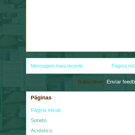
Mensagem mais recente
Página inic
Subscrever:
Enviar feed
Páginas
Página inicial
Soneto
Acróstico