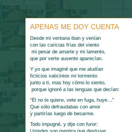
APENAS ME DOY CUENTA
Desde mi ventana iban y venían
con las caricias frías del viento
mi pesar de amarte y mi lamento,
que por verte ausente aparecían.
Y yo que imaginé que me aludían
ficticios vaticinios mi tormento
junto a ti, mas hoy cómo lo siento,
porque ignoré a las lenguas que decían:
“Él no te quiere, vete en fuga, huye…”
Que sólo defraudabas con amor
y partirías luego de besarme.
Todo impugné, y dije con furor:
Ustedes son mentira que destruye