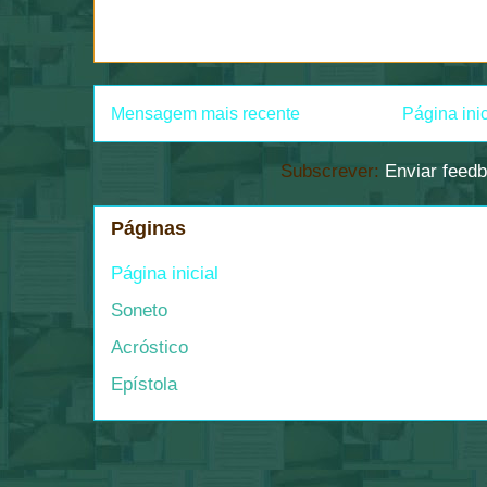
Mensagem mais recente
Página inic
Subscrever:
Enviar feed
Páginas
Página inicial
Soneto
Acróstico
Epístola