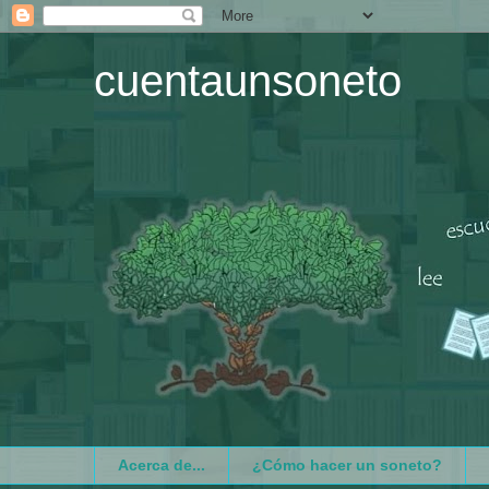
cuentaunsoneto
Acerca de...
¿Cómo hacer un soneto?