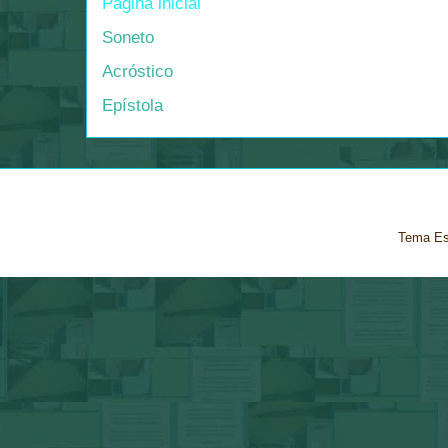
Página inicial
Soneto
Acróstico
Epístola
Tema Es