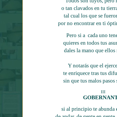
Todos son tuyos, pero n
o tan clavados en tu tier
tal cual los que se fuer
por no encontrar en ti óp
Pero si a
cada uno tene
quieres en todos tus asu
dales la mano que ellos
Y notarás que el ejerce
te enriquece tras tus di
sin que tus malos pasos
III
GOBERNANT
si al principio te abunda
de andar, de gente en gente,